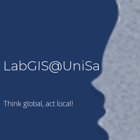
LabGIS@UniSa
Think global, act local!